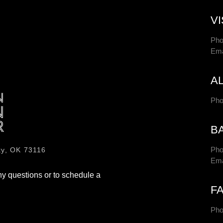
V
Pho
Ema
A
Pho
B
Pho
ty, OK 73116
Ema
y questions or to schedule a
F
Pho