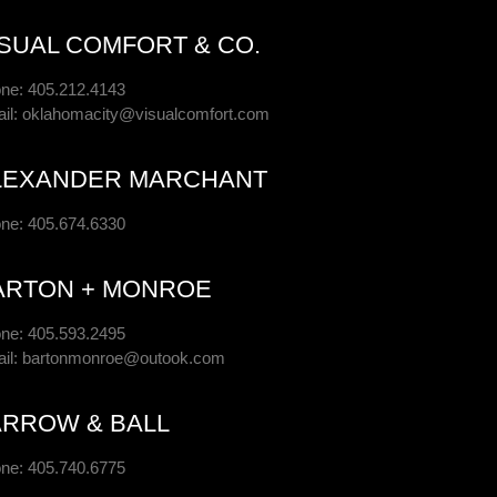
ISUAL COMFORT & CO.
ne: 405.212.4143
il:
oklahomacity@visualcomfort.com
LEXANDER MARCHANT
ne: 405.674.6330
ARTON + MONROE
ne: 405.593.2495
il:
bartonmonroe@outook.com
ARROW & BALL
ne: 405.740.6775