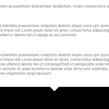
ptatem accusantium doloremque laudantium, totam consectetur adip
 blanditiis praesentium voluptatu deleniti atque corryi upti quo
od tmpor elit.Lorem ipsum dolor sit amet, consectetur adipiscing
ullamco laboris nisi ut aliquip ex ea commodo.
 blanditiis praesentium voluptatu deleniti atque corryi upti quo
od tmpor elit.Lorem ipsum dolor sit amet, consectetur adipiscing
tion ullamco laboris nisi ut consequatSed ut perspiciatis unde 
e veritatis et quasi architecto beatae vitae dicta sunt explica
ione voluptatem sequi nesciunt.