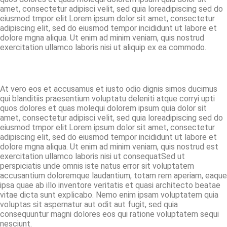
amet, consectetur adipisci velit, sed quia loreadipiscing sed do
eiusmod tmpor elit.Lorem ipsum dolor sit amet, consectetur
adipiscing elit, sed do eiusmod tempor incididunt ut labore et
dolore mgna aliqua. Ut enim ad minim veniam, quis nostrud
exercitation ullamco laboris nisi ut aliquip ex ea commodo.
At vero eos et accusamus et iusto odio dignis simos ducimus
qui blanditiis praesentium voluptatu deleniti atque corryi upti
quos dolores et quas molequi dolorem ipsum quia dolor sit
amet, consectetur adipisci velit, sed quia loreadipiscing sed do
eiusmod tmpor elit.Lorem ipsum dolor sit amet, consectetur
adipiscing elit, sed do eiusmod tempor incididunt ut labore et
dolore mgna aliqua. Ut enim ad minim veniam, quis nostrud est
exercitation ullamco laboris nisi ut consequatSed ut
perspiciatis unde omnis iste natus error sit voluptatem
accusantium doloremque laudantium, totam rem aperiam, eaque
ipsa quae ab illo inventore veritatis et quasi architecto beatae
vitae dicta sunt explicabo. Nemo enim ipsam voluptatem quia
voluptas sit aspernatur aut odit aut fugit, sed quia
consequuntur magni dolores eos qui ratione voluptatem sequi
nesciunt.