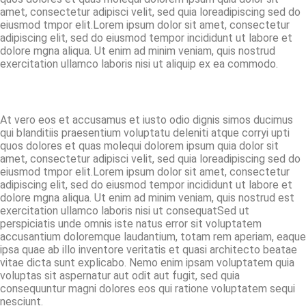
amet, consectetur adipisci velit, sed quia loreadipiscing sed do
eiusmod tmpor elit.Lorem ipsum dolor sit amet, consectetur
adipiscing elit, sed do eiusmod tempor incididunt ut labore et
dolore mgna aliqua. Ut enim ad minim veniam, quis nostrud
exercitation ullamco laboris nisi ut aliquip ex ea commodo.
At vero eos et accusamus et iusto odio dignis simos ducimus
qui blanditiis praesentium voluptatu deleniti atque corryi upti
quos dolores et quas molequi dolorem ipsum quia dolor sit
amet, consectetur adipisci velit, sed quia loreadipiscing sed do
eiusmod tmpor elit.Lorem ipsum dolor sit amet, consectetur
adipiscing elit, sed do eiusmod tempor incididunt ut labore et
dolore mgna aliqua. Ut enim ad minim veniam, quis nostrud est
exercitation ullamco laboris nisi ut consequatSed ut
perspiciatis unde omnis iste natus error sit voluptatem
accusantium doloremque laudantium, totam rem aperiam, eaque
ipsa quae ab illo inventore veritatis et quasi architecto beatae
vitae dicta sunt explicabo. Nemo enim ipsam voluptatem quia
voluptas sit aspernatur aut odit aut fugit, sed quia
consequuntur magni dolores eos qui ratione voluptatem sequi
nesciunt.