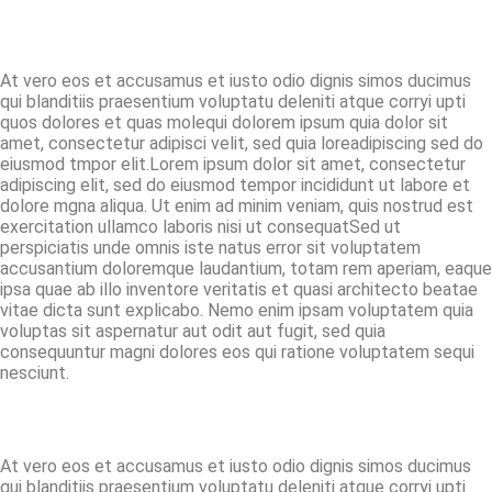
At vero eos et accusamus et iusto odio dignis simos ducimus
qui blanditiis praesentium voluptatu deleniti atque corryi upti
quos dolores et quas molequi dolorem ipsum quia dolor sit
amet, consectetur adipisci velit, sed quia loreadipiscing sed do
eiusmod tmpor elit.Lorem ipsum dolor sit amet, consectetur
adipiscing elit, sed do eiusmod tempor incididunt ut labore et
dolore mgna aliqua. Ut enim ad minim veniam, quis nostrud est
exercitation ullamco laboris nisi ut consequatSed ut
perspiciatis unde omnis iste natus error sit voluptatem
accusantium doloremque laudantium, totam rem aperiam, eaque
ipsa quae ab illo inventore veritatis et quasi architecto beatae
vitae dicta sunt explicabo. Nemo enim ipsam voluptatem quia
voluptas sit aspernatur aut odit aut fugit, sed quia
consequuntur magni dolores eos qui ratione voluptatem sequi
nesciunt.
At vero eos et accusamus et iusto odio dignis simos ducimus
qui blanditiis praesentium voluptatu deleniti atque corryi upti