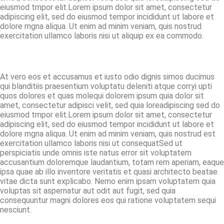
eiusmod tmpor elit.Lorem ipsum dolor sit amet, consectetur
adipiscing elit, sed do eiusmod tempor incididunt ut labore et
dolore mgna aliqua. Ut enim ad minim veniam, quis nostrud
exercitation ullamco laboris nisi ut aliquip ex ea commodo.
At vero eos et accusamus et iusto odio dignis simos ducimus
qui blanditiis praesentium voluptatu deleniti atque corryi upti
quos dolores et quas molequi dolorem ipsum quia dolor sit
amet, consectetur adipisci velit, sed quia loreadipiscing sed do
eiusmod tmpor elit.Lorem ipsum dolor sit amet, consectetur
adipiscing elit, sed do eiusmod tempor incididunt ut labore et
dolore mgna aliqua. Ut enim ad minim veniam, quis nostrud est
exercitation ullamco laboris nisi ut consequatSed ut
perspiciatis unde omnis iste natus error sit voluptatem
accusantium doloremque laudantium, totam rem aperiam, eaque
ipsa quae ab illo inventore veritatis et quasi architecto beatae
vitae dicta sunt explicabo. Nemo enim ipsam voluptatem quia
voluptas sit aspernatur aut odit aut fugit, sed quia
consequuntur magni dolores eos qui ratione voluptatem sequi
nesciunt.