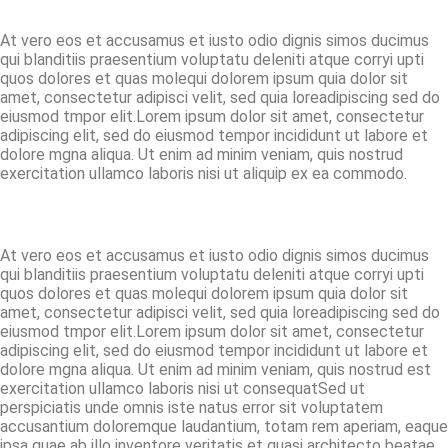
At vero eos et accusamus et iusto odio dignis simos ducimus
qui blanditiis praesentium voluptatu deleniti atque corryi upti
quos dolores et quas molequi dolorem ipsum quia dolor sit
amet, consectetur adipisci velit, sed quia loreadipiscing sed do
eiusmod tmpor elit.Lorem ipsum dolor sit amet, consectetur
adipiscing elit, sed do eiusmod tempor incididunt ut labore et
dolore mgna aliqua. Ut enim ad minim veniam, quis nostrud
exercitation ullamco laboris nisi ut aliquip ex ea commodo.
At vero eos et accusamus et iusto odio dignis simos ducimus
qui blanditiis praesentium voluptatu deleniti atque corryi upti
quos dolores et quas molequi dolorem ipsum quia dolor sit
amet, consectetur adipisci velit, sed quia loreadipiscing sed do
eiusmod tmpor elit.Lorem ipsum dolor sit amet, consectetur
adipiscing elit, sed do eiusmod tempor incididunt ut labore et
dolore mgna aliqua. Ut enim ad minim veniam, quis nostrud est
exercitation ullamco laboris nisi ut consequatSed ut
perspiciatis unde omnis iste natus error sit voluptatem
accusantium doloremque laudantium, totam rem aperiam, eaque
ipsa quae ab illo inventore veritatis et quasi architecto beatae