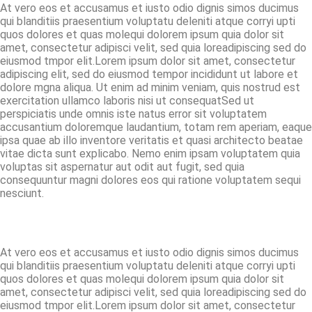
At vero eos et accusamus et iusto odio dignis simos ducimus
qui blanditiis praesentium voluptatu deleniti atque corryi upti
quos dolores et quas molequi dolorem ipsum quia dolor sit
amet, consectetur adipisci velit, sed quia loreadipiscing sed do
eiusmod tmpor elit.Lorem ipsum dolor sit amet, consectetur
adipiscing elit, sed do eiusmod tempor incididunt ut labore et
dolore mgna aliqua. Ut enim ad minim veniam, quis nostrud est
exercitation ullamco laboris nisi ut consequatSed ut
perspiciatis unde omnis iste natus error sit voluptatem
accusantium doloremque laudantium, totam rem aperiam, eaque
ipsa quae ab illo inventore veritatis et quasi architecto beatae
vitae dicta sunt explicabo. Nemo enim ipsam voluptatem quia
voluptas sit aspernatur aut odit aut fugit, sed quia
consequuntur magni dolores eos qui ratione voluptatem sequi
nesciunt.
At vero eos et accusamus et iusto odio dignis simos ducimus
qui blanditiis praesentium voluptatu deleniti atque corryi upti
quos dolores et quas molequi dolorem ipsum quia dolor sit
amet, consectetur adipisci velit, sed quia loreadipiscing sed do
eiusmod tmpor elit.Lorem ipsum dolor sit amet, consectetur