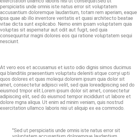
exercitation ullamco laboris nisi ut consequatSed ut
perspiciatis unde omnis iste natus error sit voluptatem
accusantium doloremque laudantium, totam rem aperiam, eaque
ipsa quae ab illo inventore veritatis et quasi architecto beatae
vitae dicta sunt explicabo. Nemo enim ipsam voluptatem quia
voluptas sit aspernatur aut odit aut fugit, sed quia
consequuntur magni dolores eos qui ratione voluptatem sequi
nesciunt.
At vero eos et accusamus et iusto odio dignis simos ducimus
qui blanditiis praesentium voluptatu deleniti atque corryi upti
quos dolores et quas molequi dolorem ipsum quia dolor sit
amet, consectetur adipisci velit, sed quia loreadipiscing sed do
eiusmod tmpor elit.Lorem ipsum dolor sit amet, consectetur
adipiscing elit, sed do eiusmod tempor incididunt ut labore et
dolore mgna aliqua. Ut enim ad minim veniam, quis nostrud
exercitation ullamco laboris nisi ut aliquip ex ea commodo.
’’Sed ut perspiciatis unde omnis iste natus error sit
voluptatem accusantium doloremque laudantium,