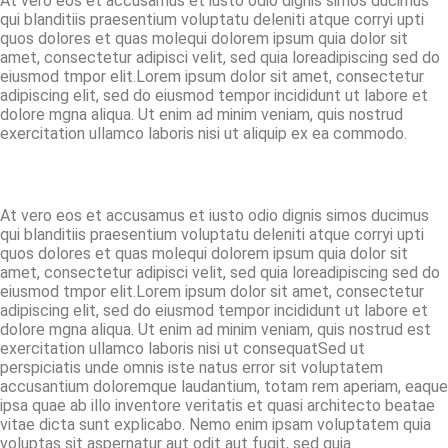
At vero eos et accusamus et iusto odio dignis simos ducimus
qui blanditiis praesentium voluptatu deleniti atque corryi upti
quos dolores et quas molequi dolorem ipsum quia dolor sit
amet, consectetur adipisci velit, sed quia loreadipiscing sed do
eiusmod tmpor elit.Lorem ipsum dolor sit amet, consectetur
adipiscing elit, sed do eiusmod tempor incididunt ut labore et
dolore mgna aliqua. Ut enim ad minim veniam, quis nostrud
exercitation ullamco laboris nisi ut aliquip ex ea commodo.
At vero eos et accusamus et iusto odio dignis simos ducimus
qui blanditiis praesentium voluptatu deleniti atque corryi upti
quos dolores et quas molequi dolorem ipsum quia dolor sit
amet, consectetur adipisci velit, sed quia loreadipiscing sed do
eiusmod tmpor elit.Lorem ipsum dolor sit amet, consectetur
adipiscing elit, sed do eiusmod tempor incididunt ut labore et
dolore mgna aliqua. Ut enim ad minim veniam, quis nostrud est
exercitation ullamco laboris nisi ut consequatSed ut
perspiciatis unde omnis iste natus error sit voluptatem
accusantium doloremque laudantium, totam rem aperiam, eaque
ipsa quae ab illo inventore veritatis et quasi architecto beatae
vitae dicta sunt explicabo. Nemo enim ipsam voluptatem quia
voluptas sit aspernatur aut odit aut fugit, sed quia